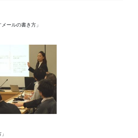
すメールの書き方」
方」