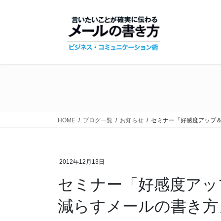
コ
ナ
ン
ビ
テ
ゲ
ン
ー
ツ
シ
に
ョ
移
ン
動
に
移
動
HOME
ブログ一覧
お知らせ
セミナー「好感度アップ
2012年12月13日
セミナー「好感度アッ
減らすメールの書き方