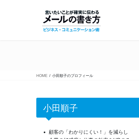
コ
ナ
ン
ビ
テ
ゲ
ン
ー
ツ
シ
に
ョ
移
ン
動
に
移
動
HOME
小田順子のプロフィール
小田順子
顧客の「わかりにくい！」を減らし